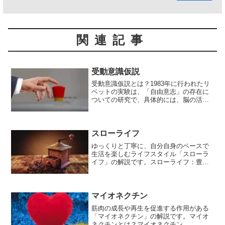
関連記事
受動意識仮説
受動意識仮説とは？1983年に行われたリ
ベットの実験は、「自由意志」の存在に
ついての研究で、具体的には、脳の活動
が意識的な意思決定に先行して起こると
いう「受動意識仮説」に関する実験でし
た。被験者は、タイマーを見ながら指を
動かすタスクを行い、...
スローライフ
ゆっくりと丁寧に、自分自身のペースで
生活を楽しむライフスタイル「スローラ
イフ」の解説です。スローライフ：豊か
で充実した人生への道スローライフと
は、効率やスピードを重視する現代社会
とは対照的に、ゆっくりと丁寧に、自分
自身のペースで生活を楽しむ...
マイオネクチン
筋肉の成長や再生を促進する作用がある
「マイオネクチン」の解説です。マイオ
ネクチンとは？マイオネクチン