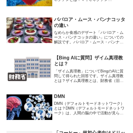
（Myonectin）は、骨格筋から分泌される
タンパク質で、筋肉の成長や再生を促進
する作用があることから、近年注目を集
めている物質です。マイ...
ババロア・ムース・パンナコッタ
の違い
なめらか食感のデザート「ババロア・ム
ース・パンナコッタの違い」についての
解説です。ババロア・ムース・パンナコ
ッタの違いは？以下は、ババロア・ムー
ス・パンナコッタの違いを示す表です。
特徴ババロアムースパンナコッタ材料カ
【Bing AIに質問】ザイム真理教
スタード（卵、牛乳、砂糖...
とは？
「ザイム真理教」についてBingのAIに質
問して得られた回答です。ザイム真理教
とは？ザイム真理教とは、財務省（旧大
蔵省）官僚によるカルト的な教えのこと
です。その教えは、「国の借金が増え続
ければ、国家財政は破綻する」というも
DMN
ので、税金や社会保...
DMN（デフォルトモードネットワーク）
とは？DMN（デフォルトモードネットワ
ーク）は、人間の脳の中で活動が見られ
るネットワークの1つで、人が何もしてい
ないときにも活発に働いていることが知
られています。DMNは、脳の各部位が相
互に関連して活動...
「コーヒー」超初心者向けドリッ