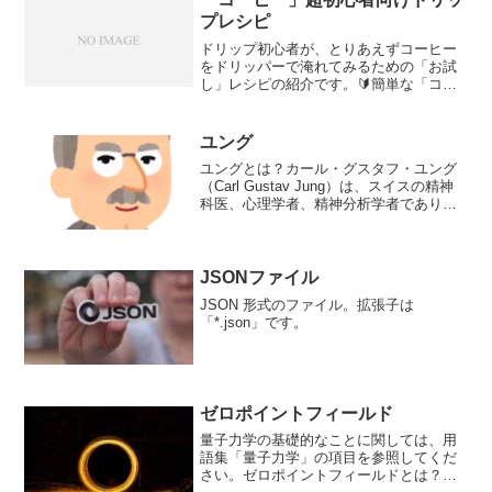
プレシピ
ドリップ初心者が、とりあえずコーヒー
をドリッパーで淹れてみるための「お試
し」レシピの紹介です。🔰簡単な「コー
ヒー」の淹れ方あまり深く考えずに最低
限のポイントだけ押さえて、ドリップコ
ーヒーを淹れてみましょう！用意するも
ユング
の1杯分の分量です。レギ...
ユングとは？カール・グスタフ・ユング
（Carl Gustav Jung）は、スイスの精神
科医、心理学者、精神分析学者であり、
フロイトとともに現代心理学を形成した
一人です。ユングはフロイトと共に精神
分析を学び、その後独自の分析理論を展
開しまし...
JSONファイル
JSON 形式のファイル。拡張子は
「*.json」です。
ゼロポイントフィールド
量子力学の基礎的なことに関しては、用
語集「量子力学」の項目を参照してくだ
さい。ゼロポイントフィールドとは？ゼ