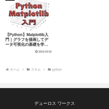
【Python】Matplotlib入
門｜グラフを描画してデ
ータ可視化の基礎を学ぼ
う！
2023.03.02
ホーム
スキル
python
デューロス ワークス