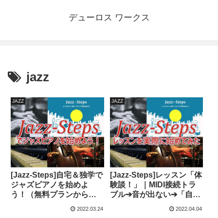
デューロス ワークス
jazz
JAZZ
JAZZ
[Jazz-Steps]自宅＆独学で
[Jazz-Steps]レッスン「体
ジャズピアノを始めよ
験談！」｜MIDI接続トラ
う！（無料プランから始
ブル➔音が出ない➔「自己
められます）
解決」情報あります
2022.03.24
2022.04.04