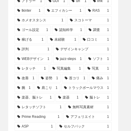
アドラー
1
GUI
1
url
1
link
1
tkinter
1
エフィカシー
1
RAS
1
ホメオスタシス
1
スコトーマ
1
ゴール設定
1
認知科学
1
調査
1
稼げる
1
未経験
1
口コミ
1
評判
1
デザインキャンプ
1
WEBデザイン
1
jazz-steps
1
ソフト
1
レタッチ
1
写真編集
1
写真
1
改善
1
姿勢
1
首コリ
1
痛み
1
腕
1
肩こり
1
トラックボールマウス
1
楽器、脳トレ
1
楽器
1
脳トレ
1
レタッチソフト
1
無料写真素材
1
Prime Reading
1
アフェリエイト
1
ASP
1
セルフバック
1