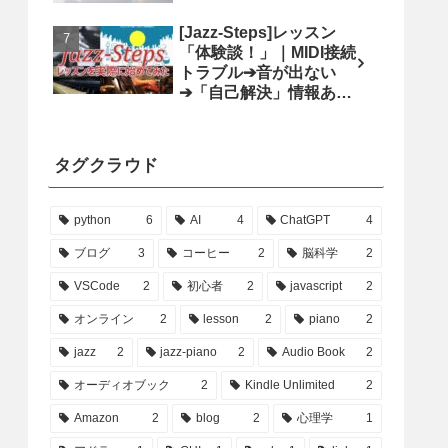
[Jazz-Steps]レッスン
「体験談！」｜MIDI接続
トラブル➔音が出ない
➔「自己解決」情報あり
ます
タグクラウド
python
6
AI
4
ChatGPT
4
ブログ
3
コーヒー
2
脳科学
2
VSCode
2
初心者
2
javascript
2
オンライン
2
lesson
2
piano
2
jazz
2
jazz-piano
2
Audio Book
2
オーディオブック
2
Kindle Unlimited
2
Amazon
2
blog
2
心理学
1