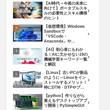
【AI時代～今後の未来に
向けて】ポータブルスキ
ルの必要性とスキル獲得
のヒント
【仮想環境】Windows
Sandboxで
「VSCode・
Anaconda」や
「Django・Flask」の
【AI】初心者にもわか
Python開発環境を一発
る！AIに欠かせない19の
で自動構築する方法
機械学習キーワード一覧
と解説
【Linux】古いPCが新品
のように～Linuxをイン
ストールするメリット！
特にDTM・DTPやプロ
グラミングにおすすめ
【python】作りながら
覚えるデスクトップアプ
リ開発｜PySimpleGUI