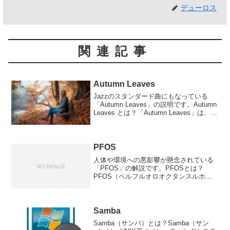
デューロス
関連記事
Autumn Leaves
Jazzのスタンダード曲にもなっている
「Autumn Leaves」の説明です。Autumn
Leaves とは？「Autumn Leaves」は、フ
ランスの作曲家ジョセフ・コズマによっ
て作曲され、英語の歌詞が加えられたジ
ャズ・スタンダード...
PFOS
人体や環境への悪影響が懸念されている
「PFOS」の解説です。PFOSとは？
PFOS（ペルフルオロオクタンスルホン
酸）は、有機フッ素化合物の一種で、撥
水・撥油性に優れた性質を持つ化学物質
です。かつては、様々な製品に使用され
ていましたが、近年、...
Samba
Samba（サンバ）とは？Samba（サン