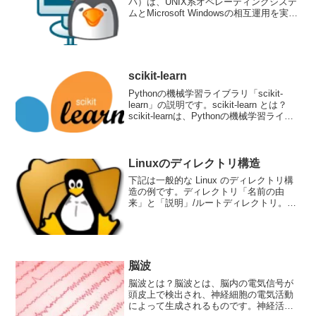
バ）は、UNIX系オペレーティングシステ
ムとMicrosoft Windowsの相互運用を実現
するためのオープンソースソフトウェア
です。主にLinuxやFreeBSDなどのUNIX
系OSで利用されま...
scikit-learn
Pythonの機械学習ライブラリ「scikit-
learn」の説明です。scikit-learn とは？
scikit-learnは、Pythonの機械学習ライブ
ラリであり、オープンソースで利用可能
です。このライブラリは、機械学習のア
ルゴリズ...
Linuxのディレクトリ構造
下記は一般的な Linux のディレクトリ構
造の例です。ディレクトリ「名前の由
来」と「説明」/ルートディレクトリ。す
べてのファイルやディレクトリのトップ
レベル/binbinary の略。システムに必要な
実行可能なコマンド/sbinsyste...
脳波
脳波とは？脳波とは、脳内の電気信号が
頭皮上で検出され、神経細胞の電気活動
によって生成されるものです。神経活動