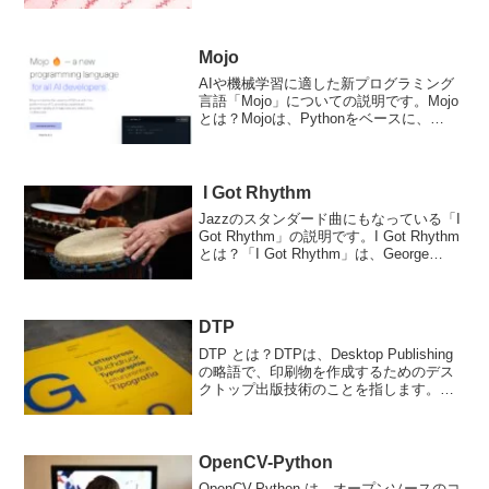
の特定のパターンを表すため、神経科学
や心理学などの分野で研究されていま
す。脳波は頭皮上に配置された電極によ
って記録される電極は、脳の...
Mojo
AIや機械学習に適した新プログラミング
言語「Mojo」についての説明です。Mojo
とは？Mojoは、Pythonをベースに、
Pythonのパフォーマンスやデプロイの問
題を解決した新しいプログラミング言語
です。 MojoはPythonのスー...
I Got Rhythm
Jazzのスタンダード曲にもなっている「I
Got Rhythm」の説明です。I Got Rhythm
とは？「I Got Rhythm」は、George
Gershwin によって作曲されたジャズ・ス
タンダードの一つで、非常に有名な曲で
す...
DTP
DTP とは？DTPは、Desktop Publishing
の略語で、印刷物を作成するためのデス
クトップ出版技術のことを指します。
DTPには、文書、パンフレット、広告、
本、雑誌、カタログ、ポスターなどのデ
ザインを作成するための様々なツール
が...
OpenCV-Python
OpenCV-Python は、オープンソースのコ