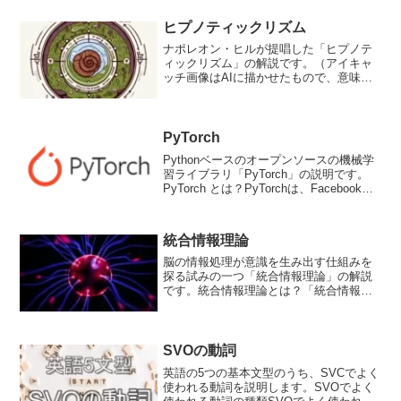
で...
ヒプノティックリズム
ナポレオン・ヒルが提唱した「ヒプノテ
ィックリズム」の解説です。（アイキャ
ッチ画像はAIに描かせたもので、意味は
ありませんのであしからず）ヒプノティ
ックリズムとは？ヒプノティックリズム
とは、簡単に言うと「習慣」のことで
す。ナポレオン・ヒル著の...
PyTorch
Pythonベースのオープンソースの機械学
習ライブラリ「PyTorch」の説明です。
PyTorch とは？PyTorchは、Facebookが
開発した、Pythonベースのオープンソー
スの機械学習ライブラリです。
TensorFlowなどの他...
統合情報理論
脳の情報処理が意識を生み出す仕組みを
探る試みの一つ「統合情報理論」の解説
です。統合情報理論とは？「統合情報理
論」は、脳の意識や情報処理に関する仮
説的な枠組みを指す言葉。この理論は脳
の情報処理がどのようにして意識の現象
を生み出すのかを説明しよ...
SVOの動詞
英語の5つの基本文型のうち、SVCでよく
使われる動詞を説明します。SVOでよく