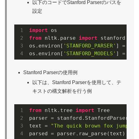
以下のコードでStanford Parserのパスを
設定
import
from
 nltk.parse 
import
 stanford

os.environ[
'STANFORD_PARSER'
] = 
'/p
os.environ[
'STANFORD_MODELS'
] = 
'/p
Stanford Parserの使用例
以下は、Stanford Parserを使用して、テ
キストの構文解析を行う例
from
 nltk.tree 
import
 Tree

parser = stanford.StanfordParser()

text = 
"The quick brown fox jumps o