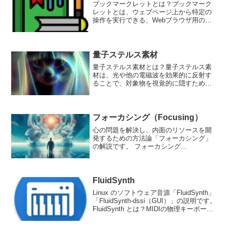
ブックマークレットとは？ブックマーク
レットとは、ウェブページ上から特定の
操作を実行できる、Webブラウザ用のス
クリプトです。ブックマークレットを使
用することで、ブラウザの設定を変更し
たり、Webサイト上の情報を検索した
り、Webサイトをカス...
量子ステルス素材
量子ステルス素材とは？量子ステルス素
材は、光や他の電磁波を効果的に反射す
ることで、対象物を視覚的に隠すために
設計された特殊な素材です。これは、一
般的なステルス技術の一部であり、航空
機や軍事用途において、敵のレーダーや
センサーからの検出を最小...
フォーカシング（Focusing）
心の問題を解決し、内面のリソースを開
発するための方法論「フォーカシング」
の解説です。 フォーカシング
（Focusing）とは？フォーカシング
（Focusing）は、アメリカの心理療法家
であるユージン・ジェンリンズが提唱し
た心理療法技法であり...
FluidSynth
Linux のソフトウェア音源「FluidSynth」
「FluidSynth-dssi（GUI）」の説明です。
FluidSynth とは？MIDIの物理キーボード
を所有していて、Linuxにつないで音を出
したい場合、ソフトウェア音源が必要