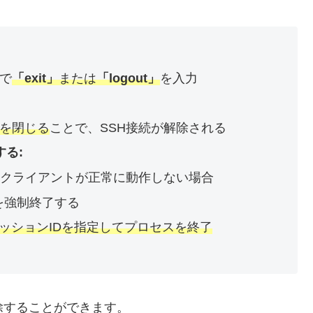
ルで
「exit」
または
「logout」
を入力
ウを閉じる
ことで、SSH接続が解除される
る:
SHクライアントが正常に動作しない場合
を強制終了する
にセッションIDを指定してプロセスを終了
除することができます。