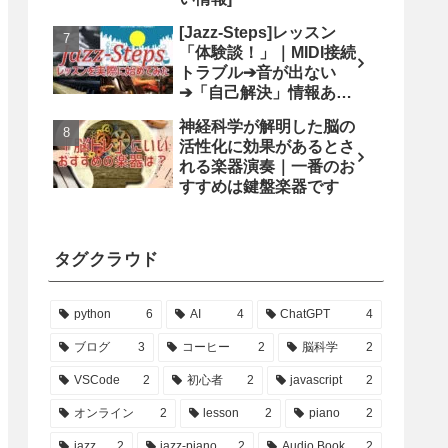
[Jazz-Steps]レッスン
「体験談！」｜MIDI接続
トラブル➔音が出ない
➔「自己解決」情報あり
ます
神経科学が解明した脳の
活性化に効果があるとさ
れる楽器演奏｜一番のお
すすめは鍵盤楽器です
タグクラウド
python
6
AI
4
ChatGPT
4
ブログ
3
コーヒー
2
脳科学
2
VSCode
2
初心者
2
javascript
2
オンライン
2
lesson
2
piano
2
jazz
2
jazz-piano
2
Audio Book
2