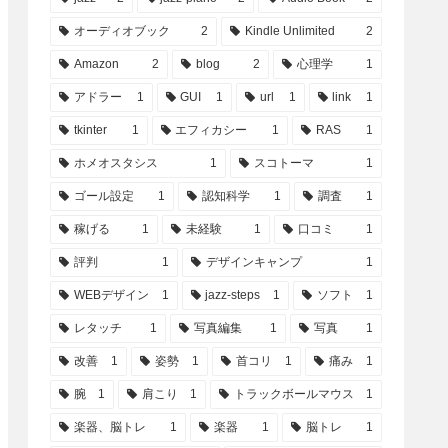
オーディオブック
2
Kindle Unlimited
2
Amazon
2
blog
2
心理学
1
アドラー
1
GUI
1
url
1
link
1
tkinter
1
エフィカシー
1
RAS
1
ホメオスタシス
1
スコトーマ
1
ゴール設定
1
認知科学
1
調査
1
稼げる
1
未経験
1
口コミ
1
評判
1
デザインキャンプ
1
WEBデザイン
1
jazz-steps
1
ソフト
1
レタッチ
1
写真編集
1
写真
1
改善
1
姿勢
1
首コリ
1
痛み
1
腕
1
肩こり
1
トラックボールマウス
1
楽器、脳トレ
1
楽器
1
脳トレ
1