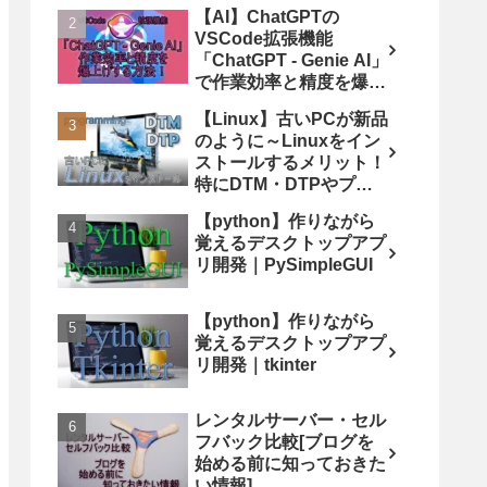
【AI】ChatGPTの
VSCode拡張機能
「ChatGPT - Genie AI」
で作業効率と精度を爆上
げする方法！
【Linux】古いPCが新品
のように～Linuxをイン
ストールするメリット！
特にDTM・DTPやプロ
グラミングにおすすめ
【python】作りながら
覚えるデスクトップアプ
リ開発｜PySimpleGUI
【python】作りながら
覚えるデスクトップアプ
リ開発｜tkinter
レンタルサーバー・セル
フバック比較[ブログを
始める前に知っておきた
い情報]