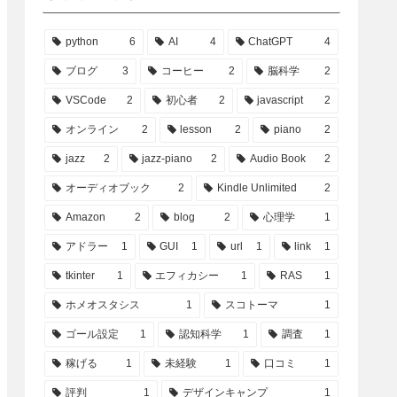
python
6
AI
4
ChatGPT
4
ブログ
3
コーヒー
2
脳科学
2
VSCode
2
初心者
2
javascript
2
オンライン
2
lesson
2
piano
2
jazz
2
jazz-piano
2
Audio Book
2
オーディオブック
2
Kindle Unlimited
2
Amazon
2
blog
2
心理学
1
アドラー
1
GUI
1
url
1
link
1
tkinter
1
エフィカシー
1
RAS
1
ホメオスタシス
1
スコトーマ
1
ゴール設定
1
認知科学
1
調査
1
稼げる
1
未経験
1
口コミ
1
評判
1
デザインキャンプ
1