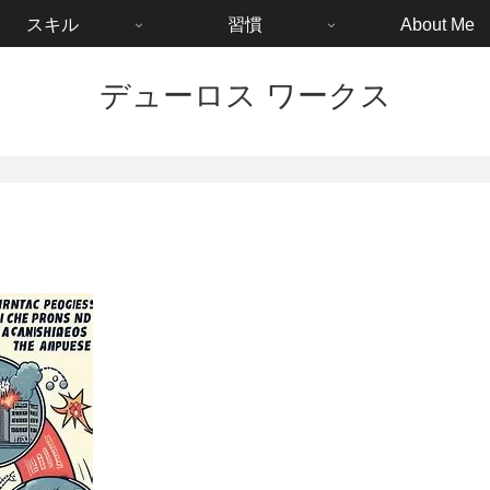
スキル
習慣
About Me
デューロス ワークス