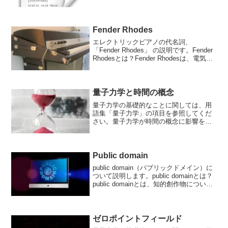
Windowsアプリケーションの開発に広く
使われていますが、最近では.NET Core
の...
Fender Rhodes
エレクトリックピアノの代名詞、
「Fender Rhodes」 の説明です。Fender
Rhodesとは？Fender Rhodesは、電気式
鍵盤楽器の一種で、その名前は創業者の
一人であるHarold Rhodesと、楽器メーカ
ーのFend...
量子力学と時間の概念
量子力学の基礎的なことに関しては、用
語集「量子力学」の項目を参照してくだ
さい。量子力学が時間の概念に影響を及
ぼしている？量子力学は時間の概念にも
影響を及ぼしています。量子力学におい
ては、時間が連続的であるという従来の
古典物理学的な考え方に疑...
Public domain
public domain（パブリックドメイン）に
ついて説明します。public domainとは？
public domainとは、知的創作物につい
て、知的財産権が発生していない状態ま
たは消滅した状態のことを言います。例
えば、著作権の期限が...
ゼロポイントフィールド