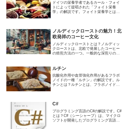
ドイツの栄養学者であるカール・フォイ
トによって提唱された「フォイト栄養
学」の解説です。フォイト栄養学とは？
フォイト栄養学（フォイトえいようが
く）は、19世紀末から20世紀初頭にかけ
て、ドイツの栄養学者であるカール・フ
ォイトによって提唱された...
ノルディックローストの魅力！北
欧発祥のコーヒー文化
ノルディックローストとは？ノルディッ
クローストは、北欧で発展したコーヒー
の焙煎方法の一つ。一般的な深煎りのコ
ーヒーとは異なり、浅煎りで豆本来の風
味を最大限に引き出すことにより、フル
ーティーな酸味や華やかな香りが特徴と
ルチン
なります。ノルディックロ...
抗酸化作用や血管強化作用があるフラボ
ノイドの一種「ルチン」の解説です。ル
チンとは？ルチンとは、フラボノイドの
一種であり、抗酸化作用や血管強化作用
がある成分です。ルチンは、1930年代
に、皮膚や粘膜下に出血を起こす紫斑病
の治療に有効であること...
C#
プログラミング言語のC#の解説です。C#
とは？C#（シーシャープ）は、マイクロ
ソフトが開発したプログラミング言語
で、Javaに似た文法を持っています。