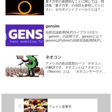
量子力学の基礎的なことに関しては、用
語集「量子力学」の項目を参照してくだ
さい。ゼロポイントフィールドとは？ゼ
ロポイントエネルギーまたはゼロポイン
ト場は、量子力学に由来する概念であ
り、その存在についての仮説が提唱され
ました。量子力学においては...
gensim
自然言語処理(NLP)ライブラリの1つ
「gensim」の説明です。gensimとは？
gensimはPythonの自然言語処理(NLP)ラ
イブラリの1つで、トピックモデリング、
テキスト分類、類似性検索などの機能を
提供します。大規模なテキストデ...
ネオコン
アメリカの政治思想の一つ「ネオコン」
の解説です。ネオコンとは？ネオコン
（Neocon）とは、「ネオコンサーヴァテ
ィブ（Neo conservative＝新保守主義
者）」の略語で、アメリカの政治思想の
一つを指します。ネオコンは、自由主義
や進歩...
フォイト栄養学