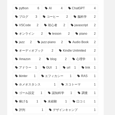
python
6
AI
4
ChatGPT
4
ブログ
3
コーヒー
2
脳科学
2
VSCode
2
初心者
2
javascript
2
オンライン
2
lesson
2
piano
2
jazz
2
jazz-piano
2
Audio Book
2
オーディオブック
2
Kindle Unlimited
2
Amazon
2
blog
2
心理学
1
アドラー
1
GUI
1
url
1
link
1
tkinter
1
エフィカシー
1
RAS
1
ホメオスタシス
1
スコトーマ
1
ゴール設定
1
認知科学
1
調査
1
稼げる
1
未経験
1
口コミ
1
評判
1
デザインキャンプ
1