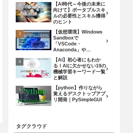
【AI時代～今後の未来に
向けて】ポータブルスキ
ルの必要性とスキル獲得
のヒント
【仮想環境】Windows
Sandboxで
「VSCode・
Anaconda」や
「Django・Flask」の
【AI】初心者にもわか
Python開発環境を一発
る！AIに欠かせない19の
で自動構築する方法
機械学習キーワード一覧
と解説
【python】作りながら
覚えるデスクトップアプ
リ開発｜PySimpleGUI
タグクラウド