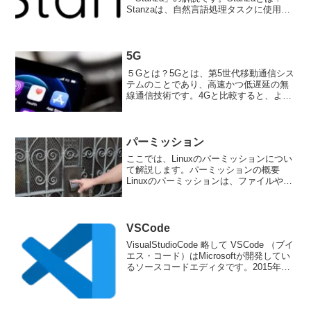
Stanzaは、自然言語処理タスクに使用で
きるPythonパッケージであり、文書の分
割、品詞タグ付け、固有表現抽出、依存
構造解析、機械翻訳などの機能を提供し
ま...
5G
５Gとは？5Gとは、第5世代移動通信シス
テムのことであり、高速かつ低遅延の無
線通信技術です。4Gと比較すると、より
高速なデータ通信が可能で、通信遅延が
短くなります。5Gの主なメリット5Gの主
なメリットは、次のとおりです。高速な
通信5Gは、1...
パーミッション
ここでは、Linuxのパーミッションについ
て解説します。パーミッションの概要
Linuxのパーミッションは、ファイルやデ
ィレクトリへのアクセス権限を制御する
ための機能です。基本的に、3つの種類の
アクセス権限があります。それぞれが、
「所有者」、...
VSCode
VisualStudioCode 略して VSCode （ブイ
エス・コード）はMicrosoftが開発してい
るソースコードエディタです。2015年に
リリースされ、今では開発用エディタの
定番と呼ばれており、使いやすく、さま
ざまな拡張機能が用意...