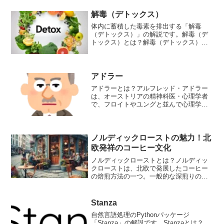
など、人間の行動や感情に関連する多様
な機能を...
解毒（デトックス）
体内に蓄積した毒素を排出する「解毒
（デトックス）」の解説です。解毒（デ
トックス）とは？解毒（デトックス）と
は、体内に蓄積した毒素を排出する過程
のことです。毒素は、食事や飲み物、環
境、薬物などによって体内に取り込まれ
ます。有害物質にはさまざま...
アドラー
アドラーとは？アルフレッド・アドラー
は、オーストリアの精神科医・心理学者
で、フロイトやユングと並んで心理学の
三大巨匠の一人とされています。アドラ
ーは、人間は生得的な「劣等感」を持っ
て生まれ、それを克服するために自己実
現を目指すと考えました。...
ノルディックローストの魅力！北
欧発祥のコーヒー文化
ノルディックローストとは？ノルディッ
クローストは、北欧で発展したコーヒー
の焙煎方法の一つ。一般的な深煎りのコ
ーヒーとは異なり、浅煎りで豆本来の風
味を最大限に引き出すことにより、フル
ーティーな酸味や華やかな香りが特徴と
Stanza
なります。ノルディックロ...
自然言語処理のPythonパッケージ
「Stanza」の解説です。Stanzaとは？