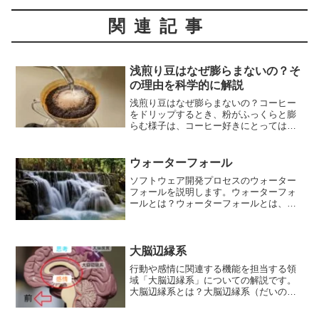
関連記事
浅煎り豆はなぜ膨らまないの？そ
の理由を科学的に解説
浅煎り豆はなぜ膨らまないの？コーヒー
をドリップするとき、粉がふっくらと膨
らむ様子は、コーヒー好きにとっては見
慣れた光景です。しかし、浅煎りのコー
ヒー豆は、新鮮な豆を使っているにも関
わらず、深煎りの豆に比べて膨らみが少
ウォーターフォール
ないと感じる方もいるかも...
ソフトウェア開発プロセスのウォーター
フォールを説明します。ウォーターフォ
ールとは？ウォーターフォールとは、ソ
フトウェア開発プロセスの一つで、次の
ような段階的な手順を踏んで開発を進め
る手法です。要件定義顧客から要望を受
け取り、その要望を明確に...
大脳辺縁系
行動や感情に関連する機能を担当する領
域「大脳辺縁系」についての解説です。
大脳辺縁系とは？大脳辺縁系（だいのう
へんえんけい、英: Limbic System）は、
脳の中でも感情、記憶、学習、動機付け