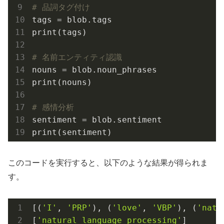
# 品詞タグ付け
tags = blob.tags

print(tags)

# 名前エンティティ認識
nouns = blob.noun_phrases

print(nouns)

# 感情分析
sentiment = blob.sentiment

このコードを実行すると、以下のような結果が得られま
す。
[(
'I'
, 
'PRP'
), (
'love'
, 
'VBP'
), (
'natu
[
'natural language processing'
]
