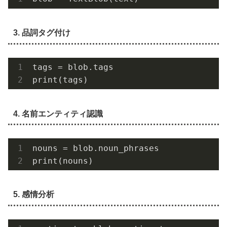
3. 品詞タグ付け
tags = blob.tags

4. 名前エンティティ認識
nouns = blob.noun_phrases

5. 感情分析