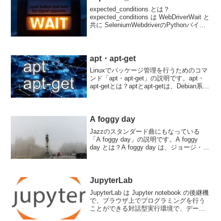
expected_conditions とは？
expected_conditions は WebDriverWait と
共に SeleniumWebdriverのPythonバイン
ディングで使用される重要なツールで
す。これらは、Webアプリ...
apt・apt-get
Linuxでパッケージ管理を行うためのコマ
ンド「apt・apt-get」の説明です。apt・
apt-getとは？aptとapt-getは、Debian系
Linuxでパッケージ管理を行うためのコマ
ンドです。両方のコマンドは、パッケー
ジのインス...
A foggy day
Jazzのスタンダード曲にもなっている
「A foggy day」の説明です。A foggy
day とは？A foggy day は、ジョージ・ガ
ーシュウィンが作曲し、イラ・ガーシュ
ウィンが作詞したポピュラーな曲です。
この曲は、1937年の...
JupyterLab
JupyterLab は Jupyter notebook の後継機
で、ブラウザ上でプログラミングを行う
ことができる対話型実行環境で、データ
分析には欠かせないツールです。