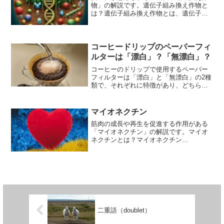
物」の解説です。遺伝子組み換え作物と
は？遺伝子組み換え作物とは、遺伝子組
換え技術を用いて遺伝的性質を改変され
た作物で、略称はGM作物です。遺伝子組
換え技術とは、生物の細胞から有用な性
質を持つ遺伝子を切り出...
コーヒードリップのペーパーフィ
ルターは「漂白」？「無漂白」？
コーヒーのドリップで使用するペーパー
フィルターは「漂白」と「無漂白」の2種
類で、それぞれに特徴があり、どちらが
良いかはお好みやこだわりによって異な
ります。（私を含め）スペシャリティー
コーヒーの風味を追求する人は「漂白」
マイオネクチン
された白いフィルターを...
筋肉の成長や再生を促進する作用がある
「マイオネクチン」の解説です。マイオ
ネクチンとは？マイオネクチン
（Myonectin）は、骨格筋から分泌される
タンパク質で、筋肉の成長や再生を促進
する作用があることから、近年注目を集
めている物質です。マイ...
二重語（doublet）