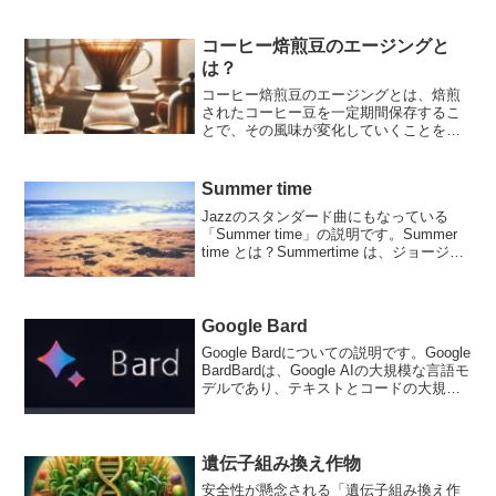
Anacondaをインストールすると含まれて
いるパッケージ・ライブラリ...
コーヒー焙煎豆のエージングと
は？
コーヒー焙煎豆のエージングとは、焙煎
されたコーヒー豆を一定期間保存するこ
とで、その風味が変化していくことを指
します。エージングが起きる理由コーヒ
ー豆は焙煎直後、ガスを多く含んでお
り、これがコーヒー豆の風味を閉じ込め
Summer time
ている状態です。時間が経つ...
Jazzのスタンダード曲にもなっている
「Summer time」の説明です。Summer
time とは？Summertime は、ジョージ・
ガーシュウィンが作曲したオペラ『ポー
ギーとベス』のためのアリアです。この
曲は、1935年に発表され...
Google Bard
Google Bardについての説明です。Google
BardBardは、Google AIの大規模な言語モ
デルであり、テキストとコードの大規模
なデータセットでトレーニングされてい
ます。テキストの生成、言語の翻訳、さ
まざまな種類のクリエイ...
遺伝子組み換え作物
安全性が懸念される「遺伝子組み換え作