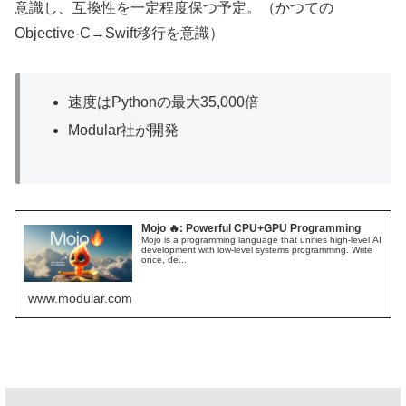
意識し、互換性を一定程度保つ予定。（かつての
Objective-C→Swift移行を意識）
速度はPythonの最大35,000倍
Modular社が開発
Mojo 🔥: Powerful CPU+GPU Programming
Mojo is a programming language that unifies high-level AI
development with low-level systems programming. Write
once, de...
www.modular.com