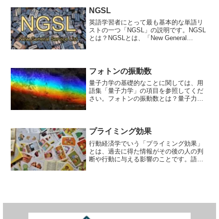
す。Jinja2は、Djangoのテンプレ...
NGSL
英語学習者にとって最も基本的な単語リ
ストの一つ「NGSL」の説明です。NGSL
とは？NGSLとは、「New General
Service List」の略称です。これは、英語
学習者にとって最も基本的な単語リスト
の一つであり、約2800語か...
フォトンの振動数
量子力学の基礎的なことに関しては、用
語集「量子力学」の項目を参照してくだ
さい。フォトンの振動数とは？量子力学
とフォトンの振動数には密接な関係があ
ります。量子力学において、エネルギー
が離散化されていることが知られていま
す。光のエネルギーもまた...
プライミング効果
行動経済学でいう「プライミング効果」
とは、過去に得た情報がその後の人の判
断や行動に与える影響のことです。語源
となった "プライム "は、"あらかじめ教
える"、"知恵を入れる "という意味。プラ
イミング効果は、以前に受け取った情報
によって、個...