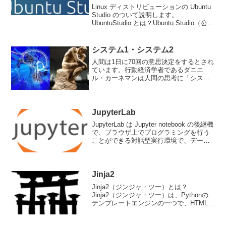
Linux ディストリビューションの Ubuntu
Studio のついて説明します。
UbuntuStudio とは？Ubuntu Studio（公式
サイト）は、Ubuntu Linuxディストリビ
ューションをベースにしたオペレーティ
ングシ...
システム1・システム2
人間は1日に70回の意思決定をするとされ
ています。行動経済学者であるダニエ
ル・カーネマンは人間の思考に「システ
ム1」：速い思考・直観的に決める「シス
テム2」：遅い思考・じっくり考えて決め
るの2つがあると提唱しました。詳しく
は、下記の書籍を読...
JupyterLab
JupyterLab は Jupyter notebook の後継機
で、ブラウザ上でプログラミングを行う
ことができる対話型実行環境で、データ
分析には欠かせないツールです。
Anacondaをインストールすると含まれて
いるパッケージ・ライブラリ...
Jinja2
Jinja2（ジンジャ・ツー）とは？
Jinja2（ジンジャ・ツー）は、Pythonの
テンプレートエンジンの一つで、HTMLや
XMLなどのマークアップ言語を処理する
ための高機能なテンプレートエンジンで