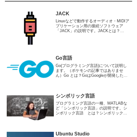
JACK
Linuxなどで動作するオーディオ・MIDIア
プリケーション用の接続ソフトウェア
「JACK」の説明です。JACKとは？
JACK(Audio Connection Kit)は、
Linux/Unixプラットフォーム上で動作す
る、オーディオ・MI...
Go言語
Go(プログラミング言語)について説明し
ます。（ポケモンの記事ではありませ
ん）Go とは？GoはGoogleが開発したオ
ープンソースのプログラミング言語で、C
言語やPython、JavaScriptなどの特徴を
取り入れた新しい言語です。主な...
シンボリック言語
プログラミング言語の一種、MATLABな
ど「シンボリック言語」の説明です。シ
ンボリック言語 とは？シンボリック言
語とは、コンピューターのプログラミン
グ言語の一種で、数学的記号や文字など
を使ってプログラムを記述する言語のこ
とを指します。シンボ...
Ubuntu Studio