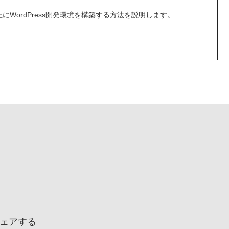
 上にWordPress開発環境を構築する方法を説明します。
、
ているアプリケーション実行環境を提供するツールで、アプリケ
...
ェアする