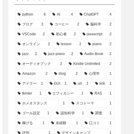
python
6
AI
4
ChatGPT
4
ブログ
3
コーヒー
2
脳科学
2
VSCode
2
初心者
2
javascript
2
オンライン
2
lesson
2
piano
2
jazz
2
jazz-piano
2
Audio Book
2
オーディオブック
2
Kindle Unlimited
2
Amazon
2
blog
2
心理学
1
アドラー
1
GUI
1
url
1
link
1
tkinter
1
エフィカシー
1
RAS
1
ホメオスタシス
1
スコトーマ
1
ゴール設定
1
認知科学
1
調査
1
稼げる
1
未経験
1
口コミ
1
評判
1
デザインキャンプ
1