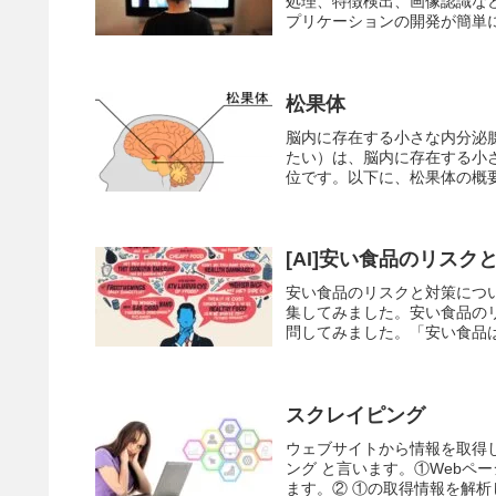
処理、特徴検出、画像認識など
プリケーションの開発が簡単に
松果体
脳内に存在する小さな内分泌
たい）は、脳内に存在する小
位です。以下に、松果体の概要
[AI]安い食品のリスク
安い食品のリスクと対策について
集してみました。安い食品のリス
問してみました。「安い食品は
スクレイピング
ウェブサイトから情報を取得
ング と言います。①Webペ
ます。② ①の取得情報を解析