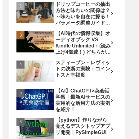
ドリップコーヒーの抽出
方法と味わいの関係は？
～味わいを自在に操る！
パラメータ調整ガイド
（購入失敗時のリベンジ
【AI時代の情報収集】オ
法も）
ーディオブック VS.
Kindle Unlimited＋(読み
上げ4倍速！) どちらが良
い?
スティーブン・レヴィッ
トの決断の実験：コイン
トスと幸福度
【AI】ChatGPT×英会話
学習｜最新AIサービスの
実用的な活用方法の実例
を紹介！
【python】作りながら
覚えるデスクトップアプ
リ開発｜PySimpleGUI