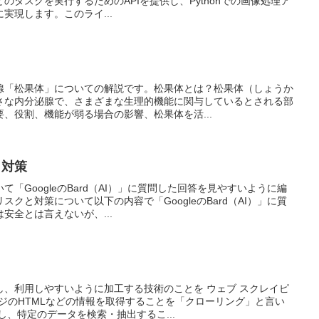
のタスクを実行するためのAPIを提供し、Pythonでの画像処理ア
実現します。このライ...
腺「松果体」についての解説です。松果体とは？松果体（しょうか
さな内分泌腺で、さまざまな生理的機能に関与しているとされる部
、役割、機能が弱る場合の影響、松果体を活...
と対策
「GoogleのBard（AI）」に質問した回答を見やすいように編
クと対策について以下の内容で「GoogleのBard（AI）」に質
安全とは言えないが、...
し、利用しやすいように加工する技術のことを ウェブ スクレイピ
ージのHTMLなどの情報を取得することを「クローリング」と言い
し、特定のデータを検索・抽出するこ...