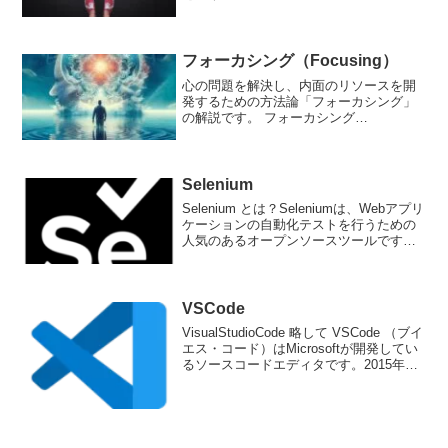
（精神的な近道や経験則）のことです。
これらの近道は、しばしば過去の経験や
偏見に基づいており、合理的な意思決定
からの逸脱や系統的な誤りを...
フォーカシング（Focusing）
心の問題を解決し、内面のリソースを開
発するための方法論「フォーカシング」
の解説です。 フォーカシング
（Focusing）とは？フォーカシング
（Focusing）は、アメリカの心理療法家
であるユージン・ジェンリンズが提唱し
た心理療法技法であり...
Selenium
Selenium とは？Seleniumは、Webアプリ
ケーションの自動化テストを行うための
人気のあるオープンソースツールです。
Seleniumは、さまざまなプログラミング
言語をサポートしており、Webブラウザ
を自動化して、Webアプリケー...
VSCode
VisualStudioCode 略して VSCode （ブイ
エス・コード）はMicrosoftが開発してい
るソースコードエディタです。2015年に
リリースされ、今では開発用エディタの
定番と呼ばれており、使いやすく、さま
ざまな拡張機能が用意...