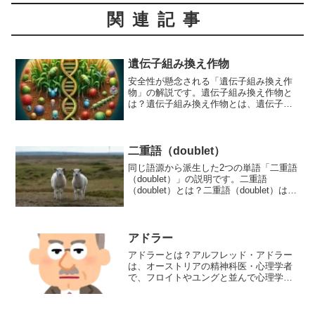
関連記事
遺伝子組み換え作物
安全性が懸念される「遺伝子組み換え作
物」の解説です。遺伝子組み換え作物と
は？遺伝子組み換え作物とは、遺伝子組
換え技術を用いて遺伝的性質を改変され
た作物で、略称はGM作物です。遺伝子組
換え技術とは、生物の細胞から有用な性
質を持つ遺伝子を切り出...
二重語（doublet）
同じ語源から派生した2つの単語「二重語
（doublet）」の説明です。二重語
（doublet）とは？二重語（doublet）は、
同じ語源から派生した2つの単語であり、
発音やスペルが異なっているものを指し
ます。これは、古い言葉が異なる言語や
方...
アドラー
アドラーとは？アルフレッド・アドラー
は、オーストリアの精神科医・心理学者
で、フロイトやユングと並んで心理学の
三大巨匠の一人とされています。アドラ
ーは、人間は生得的な「劣等感」を持っ
て生まれ、それを克服するために自己実