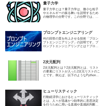
現を目指すと考えました。...
量子力学
量子力学とは？量子力学は、微小な粒子
やエネルギーの振る舞いを説明するため
の物理学の分野です。この分野では、物
理学の従来の理論では説明できなかった
現象を解明することが可能です。量子力
学は、非常に抽象的な概念を扱うため、
直感的に理解することは難...
プロンプトエンジニアリング
AIの回答の質を向上させる技術「プロン
プトエンジニアリング」の説明です。プ
ロンプトエンジニアリングとは？プロン
プトエンジニアリングとは、AIの回答の
質を向上させるために、質問の仕方を工
夫する技術です。巨大言語モデルと呼ば
れる様々な質問に答え...
2次元配列
2次元配列とは？2次元配列とは、リスト
の要素にリストが入った2次元リストのこ
とです。例えば、以下のようなPythonの
コードで2次元配列を作ることができま
す。two_dimensional_list = [[1, 2, 3], [4,
5,...
ヒューリスティック
行動経済学におけるヒューリスティック
とは、人々が迅速かつ効率的に意思決定
を行うために用いる直感や直感的判断