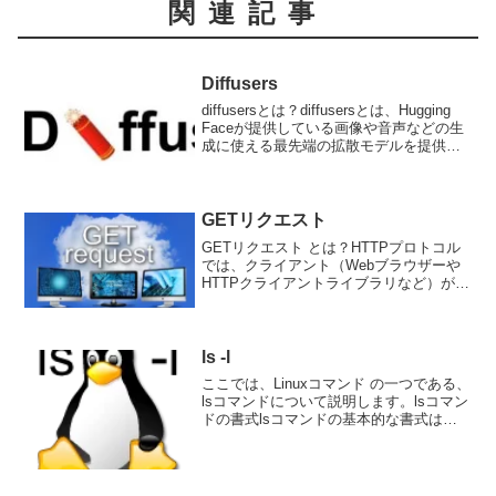
関連記事
Diffusers
diffusersとは？diffusersとは、Hugging
Faceが提供している画像や音声などの生
成に使える最先端の拡散モデルを提供す
るライブラリです。拡散モデルとは？デ
ータを生成するためのモデルの一種元の
データにノイズを徐々に加えて...
GETリクエスト
GETリクエスト とは？HTTPプロトコル
では、クライアント（Webブラウザーや
HTTPクライアントライブラリなど）がサ
ーバーに対してリクエストを送信する場
合、HTTPメソッドを使用してどのような
操作を行いたいのかを伝えます。HTTPメ
ソッ...
ls -l
ここでは、Linuxコマンド の一つである、
lsコマンドについて説明します。lsコマン
ドの書式lsコマンドの基本的な書式は以
下の通り。ls ... ...ここで、はコマンドの
オプションを指定する部分であり、は表
示したいファイルやディレクトリ...