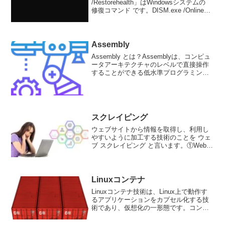
/Restorehealth」はWindowsシステムの
修復コマンド です。DISM.exe /Online
/Cleanup-image /Restorehealthこの...
Assembly
Assembly とは？Assemblyは、コンピュ
ータアーキテクチャのレベルで直接操作
することができる低水準プログラミング
言語です。CPUにとって直接理解可能な
コードを生成することができます。
Assemblyの導入方法は、実際に使用する
C...
スクレイピング
ウェブサイトから情報を取得し、利用し
やすいように加工する技術のことを ウェ
ブ スクレイピング と言います。①Webペ
ージのHTMLなどの情報を取得することを
「クローリング」と言います。② ①の取
得情報を解析し、特定のデータを検索・
抽出するこ...
Linuxコンテナ
Linuxコンテナ技術は、Linux上で動作す
るアプリケーションをカプセル化する技
術であり、仮想化の一形態です。コンテ
ナは、独自の実行環境を持つ軽量な仮想
マシンのようなものであり、他のコンテ