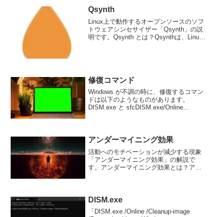
ンを利...
Qsynth
Linux上で動作するオープンソースのソフ
トウェアシンセサイザー「Qsynth」の説
明です。Qsynth とは？Qsynthは、Linux
上で動作するオープンソースのソフトウ
ェアシンセサイザーです。Qsynthは、
FluidSynthバック...
修復コマンド
Windows が不調の時に、修復するコマン
ドは以下のようなものがあります。
DISM.exe と sfcDISM.exe/Online
/Cleanup-image /RestorehealthWindowsシ
ステムに存在する問題を自動的に...
アンダーマイニング効果
活動へのモチベーションが減少する現象
「アンダーマイニング効果」の解説で
す。アンダーマイニング効果とは？アン
ダーマイニング効果とは、内発的な動機
づけで行っていた活動に外発的な動機づ
けが影響を及ぼすと、その活動へのモチ
ベーションが減少する現象で...
DISM.exe
「DISM.exe /Online /Cleanup-image