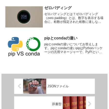
ナやホストOSとは完全に分離されます。
コンテナは、...
ゼロパディング
ゼロパディングとは？ゼロパディング
（zero padding）とは、数字を表示する場
合に、桁数が指定された桁数に達しない
場合に、左側に0を詰めて桁数を揃えるこ
とを言います。例えば4桁の表示桁数があ
り「5」を表示する場合：通常：「5」と
表示さ...
pipとcondaの違い
pipとcondaの違いについてお答えしま
す。pipとcondaの違いpipはPythonパッケ
ージの汎用マネージャーで、PyPIという
リポジトリからパッケージをインストー
ルします。condaは言語に依存しないクロ
スプラットフォーム環境マネ...
JSONファイル
辞書型