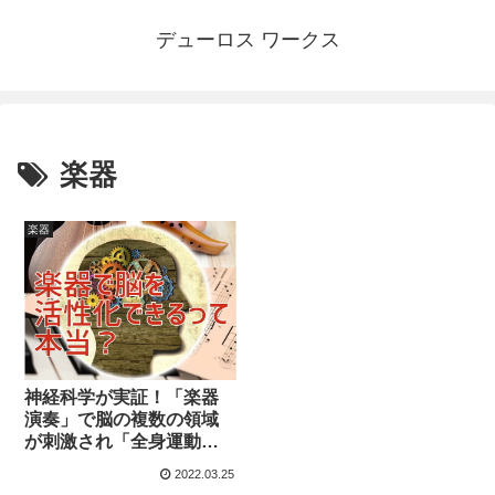
デューロス ワークス
楽器
楽器
神経科学が実証！「楽器
演奏」で脳の複数の領域
が刺激され「全身運動に
匹敵するほど活性化」す
2022.03.25
る⁉