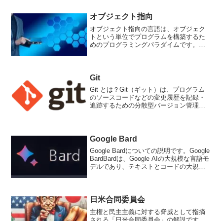
ど、様々なWebオーディオタス...
オブジェクト指向
オブジェクト指向の言語は、オブジェク
トという単位でプログラムを構築するた
めのプログラミングパラダイムです。オ
ブジェクトは、データとそのデータを操
作するためのコード（メソッド）をまと
めたものであり、プログラム内の部品と
して再利用可能です。オブ...
Git
Git とは？Git（ギット）は、プログラム
のソースコードなどの変更履歴を記録・
追跡するための分散型バージョン管理シ
ステム。Gitは、Linuxカーネルの開発者で
あるLinus Torvalds氏によって開発されま
した。Gitは、複数の開発...
Google Bard
Google Bardについての説明です。Google
BardBardは、Google AIの大規模な言語モ
デルであり、テキストとコードの大規模
なデータセットでトレーニングされてい
ます。テキストの生成、言語の翻訳、さ
まざまな種類のクリエイ...
日米合同委員会
主権と民主主義に対する脅威として指摘
される「日米合同委員会」の解説です。