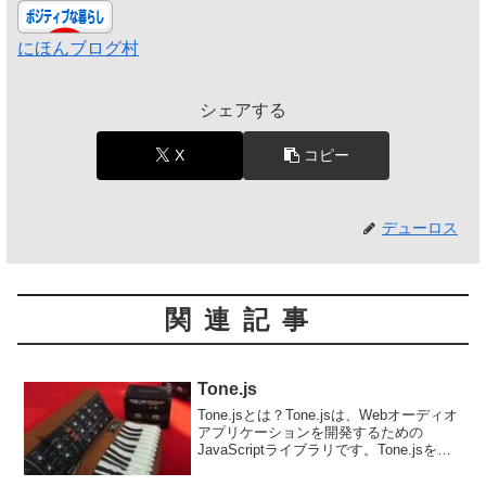
にほんブログ村
シェアする
X
コピー
デューロス
関連記事
Tone.js
Tone.jsとは？Tone.jsは、Webオーディオ
アプリケーションを開発するための
JavaScriptライブラリです。Tone.jsを使
用するとサンプル再生音声合成音楽シー
ケンシングエフェクトの追加・・・な