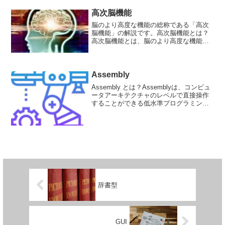
高次脳機能
脳のより高度な機能の総称である「高次
脳機能」の解説です。高次脳機能とは？
高次脳機能とは、脳のより高度な機能の
総称です。具体的には、注意力、記憶
力、言語、思考、判断、推理、問題解
決、計画、実行、感情のコントロールな
どが挙げられます。高次脳機能...
Assembly
Assembly とは？Assemblyは、コンピュ
ータアーキテクチャのレベルで直接操作
することができる低水準プログラミング
言語です。CPUにとって直接理解可能な
コードを生成することができます。
Assemblyの導入方法は、実際に使用する
C...
辞書型
GUI