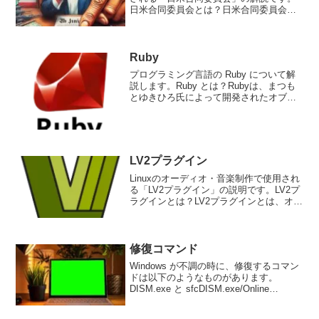
日米合同委員会とは？日米合同委員会
は、日米地位協定の実施に関する協議機
関です。1960年に締結された日米地位協
定は、日本国内における在日米軍の地位
や権限を定めたものであ...
Ruby
プログラミング言語の Ruby について解
説します。Ruby とは？Rubyは、まつも
とゆきひろ氏によって開発されたオブジ
ェクト指向スクリプト言語です。Ruby
は、簡潔な構文と高い拡張性を備えてお
り、Webアプリケーションやシステム管
理用の...
LV2プラグイン
Linuxのオーディオ・音楽制作で使用され
る「LV2プラグイン」の説明です。LV2プ
ラグインとは？LV2プラグインとは、オー
ディオ処理や音楽制作において使用され
るプラグイン形式の一つで、オープンソ
ースの標準規格です。LV2は、Linux A...
修復コマンド
Windows が不調の時に、修復するコマン
ドは以下のようなものがあります。
DISM.exe と sfcDISM.exe/Online
/Cleanup-image /RestorehealthWindowsシ
ステムに存在する問題を自動的に...