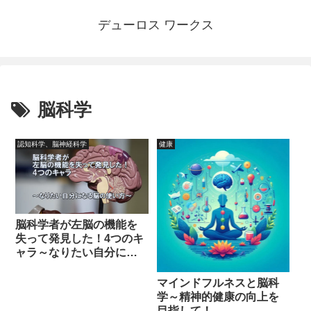
デューロス ワークス
脳科学
認知科学、脳神経科学
健康
脳科学者が左脳の機能を
失って発見した！4つのキ
ャラ～なりたい自分にな
る脳の使い方～
マインドフルネスと脳科
学～精神的健康の向上を
目指して！