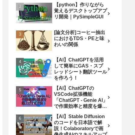
【python】作りながら
覚えるデスクトップアプ
リ開発｜PySimpleGUI
[論文分析]コーヒー抽出
におけるTDS・PEと味
わいの関係
【AI】ChatGPTを活用
して簡単にGAS・スプ
レッドシート翻訳ツール
を作ろう！
【AI】ChatGPTの
VSCode拡張機能
「ChatGPT - Genie AI」
で作業効率と精度を爆上
げする方法！
【AI】Stable Diffusion
のコードを日本語で解
説！Colaboratoryで画
像生成AIのスキルアップ