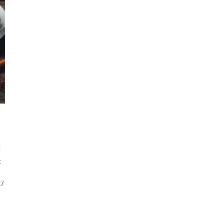
た
オ
後
カ
27