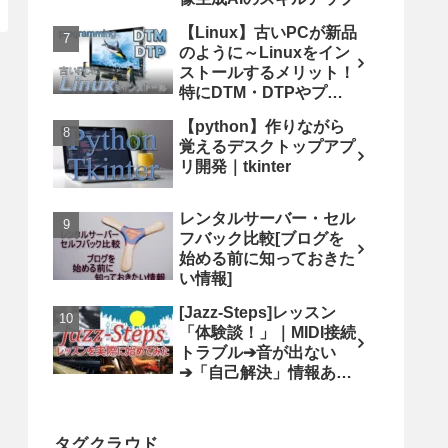
【Linux】古いPCが新品
のように～Linuxをイン
ストールするメリット！
特にDTM・DTPやプロ
グラミングにおすすめ
【python】作りながら
覚えるデスクトップアプ
リ開発｜tkinter
レンタルサーバー・セル
フバック比較[ブログを
始める前に知っておきた
い情報]
[Jazz-Steps]レッスン
「体験談！」｜MIDI接続
トラブル➔音が出ない
➔「自己解決」情報あり
ます
タグクラウド