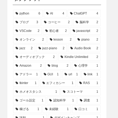
python
6
AI
4
ChatGPT
4
ブログ
3
コーヒー
2
脳科学
2
VSCode
2
初心者
2
javascript
2
オンライン
2
lesson
2
piano
2
jazz
2
jazz-piano
2
Audio Book
2
オーディオブック
2
Kindle Unlimited
2
Amazon
2
blog
2
心理学
1
アドラー
1
GUI
1
url
1
link
1
tkinter
1
エフィカシー
1
RAS
1
ホメオスタシス
1
スコトーマ
1
ゴール設定
1
認知科学
1
調査
1
稼げる
1
未経験
1
口コミ
1
評判
1
デザインキャンプ
1