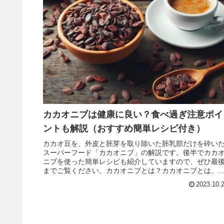
カカオニブは健康に良い？食べ過ぎ注意ポイ
ントも解説（おすすめ簡単レシピ付き）
カカオ豆を、外皮と胚芽を取り除いた胚乳部だけを砕い
スーパーフード「カカオニブ」の解説です。後半でカカ
ニブを使った簡単レシピも紹介していますので、ぜひ最
までご覧ください。カカオニブとは？カカオニブとは、
カオ豆をローストして細かく砕いた...
2023.10.